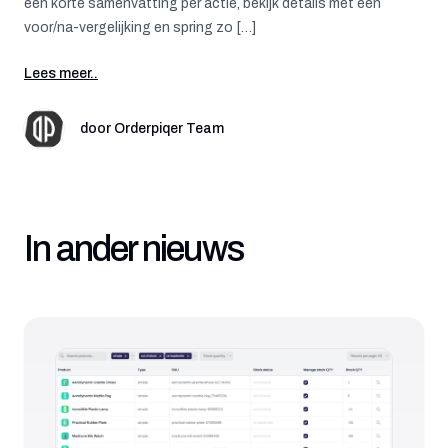
een korte samenvatting per actie, bekijk details met een
voor/na-vergelijking en spring zo […]
Lees meer..
door
Orderpiqer Team
In ander nieuws